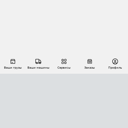
Ваши грузы
Ваши машины
Сервисы
Заказы
Профиль
АВТОМАТИЗАЦИЯ ПЕРЕВОЗОК
Площадки
Заказы
Торги
Тендеры
АТИ-Доки
GPS-мониторинг
АТИ Мессенджер
Цепочки грузов
API ATI.SU