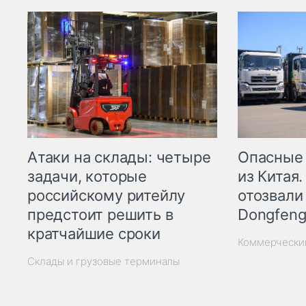
Опасные
Атаки на склады: четыре
из Китая.
задачи, которые
отозвали
российскому ритейлу
Dongfeng
предстоит решить в
кратчайшие сроки
Коммерчески
Склады и грузовые терминалы