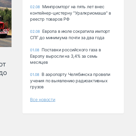
Минпромторг на пять лет внес
02.08
контейнер-цистерну "Уралкриомаша" в
реестр товаров РФ
Европа в июле сократила импорт
02.08
СПГ до минимума почти за два года
Поставки российского газа в
01.08
Европу выросли на 3,4% за семь
месяцев
от
до
В аэропорту Челябинска провели
01.08
учения по выявлению радиоактивных
грузов
Все новости