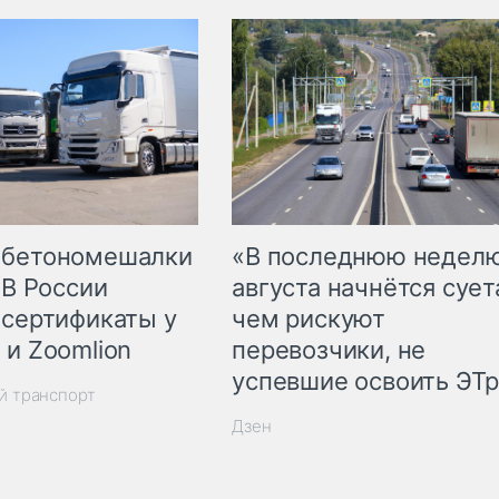
 бетономешалки
«В последнюю недел
 В России
августа начнётся суета
 сертификаты у
чем рискуют
 и Zoomlion
перевозчики, не
успевшие освоить ЭТ
й транспорт
Дзен