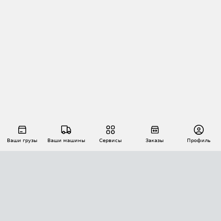
Ваши грузы
Ваши машины
Сервисы
Заказы
Профиль
АВТОМАТИЗАЦИЯ ПЕРЕВОЗОК
Площадки
Заказы
Торги
Тендеры
АТИ-Доки