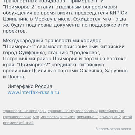
транспортных коридоров "Приморье-1" и
"Приморье-2" станут отдельным вопросом для
обсуждения во время визита председателя КНР Си
Цзиньпина в Москву в июле. Ожидается, что тогда
же будут подписаны документы по поддержке этих
проектов.
Международный транспортный коридор
"Приморье-1" связывает приграничный китайский
город Суйфэньхэ, станцию "Гродеково",
Пограничный район Приморья и порты на востоке
края. "Приморье-2" соединяет китайскую
провинцию Цзилинь с портами Славянка, Зарубино
и Посьет.
Интерфакс Россия
www.interfax-russia.ru
транспортные коридоры
транзитные грузоперевозки
контейнерные
грузоперевозки
мтк
минвостокразвития
приморье-1
приморье-2
китай
приморский край
6 просмотров всего.