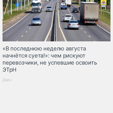
«В последнюю неделю августа
начнётся суета!»: чем рискуют
перевозчики, не успевшие освоить
ЭТрН
Дзен