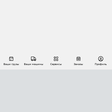
Ваши грузы
Ваши машины
Сервисы
Заказы
Профиль
АВТОМАТИЗАЦИЯ ПЕРЕВОЗОК
Площадки
Заказы
Торги
Тендеры
АТИ-Доки
GPS-мониторинг
АТИ Мессенджер
Цепочки грузов
API ATI.SU