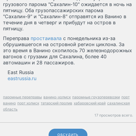
грузового парома "Сахалин-10" ожидается в ночь на
пятницу. Оба грузопассажирских парома
"Сахалин-9" и "Сахалин-8" отправятся из Ванино в
течение дня в четверг и прибудут на остров в
пятницу.
Переправа
простаивала
с понедельника из-за
обрушившегося на островной регион циклона. За
это время в Ванино скопилось 70 железнодорожных
вагонов с грузами для Сахалина, более 40
автомашин и 28 пассажиров.
East Russia
eastrussia.ru
паромные переправы
ванино-холмск
паромные грузоперевозки
порт
ванино
порт холмск
татарский пролив
хабаровский край
сахалинская
область
17 просмотров всего.
ОБСУДИТЬ