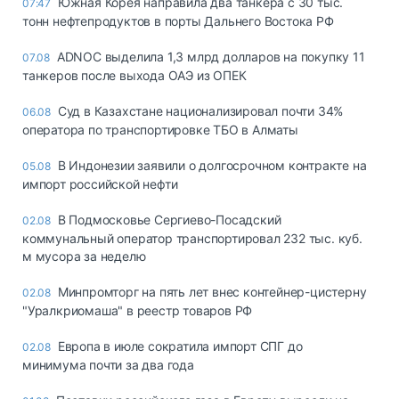
Южная Корея направила два танкера с 30 тыс.
07:47
тонн нефтепродуктов в порты Дальнего Востока РФ
ADNOC выделила 1,3 млрд долларов на покупку 11
07.08
танкеров после выхода ОАЭ из ОПЕК
Суд в Казахстане национализировал почти 34%
06.08
оператора по транспортировке ТБО в Алматы
В Индонезии заявили о долгосрочном контракте на
05.08
импорт российской нефти
В Подмосковье Сергиево-Посадский
02.08
коммунальный оператор транспортировал 232 тыс. куб.
м мусора за неделю
Минпромторг на пять лет внес контейнер-цистерну
02.08
"Уралкриомаша" в реестр товаров РФ
Европа в июле сократила импорт СПГ до
02.08
минимума почти за два года