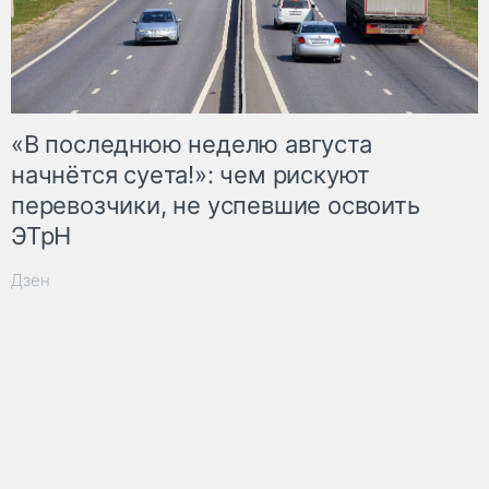
«В последнюю неделю августа
начнётся суета!»: чем рискуют
перевозчики, не успевшие освоить
ЭТрН
Дзен