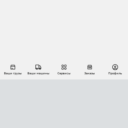
Ваши грузы
Ваши машины
Сервисы
Заказы
Профиль
АВТОМАТИЗАЦИЯ ПЕРЕВОЗОК
Площадки
Заказы
Торги
Тендеры
АТИ-Доки
GPS-мониторинг
АТИ Мессенджер
Цепочки грузов
API ATI.SU