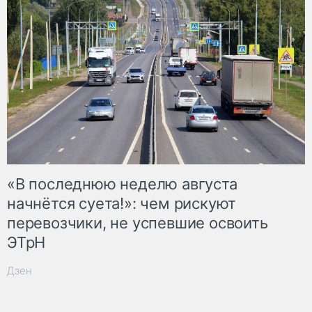
«В последнюю неделю августа
начнётся суета!»: чем рискуют
перевозчики, не успевшие освоить
ЭТрН
Дзен