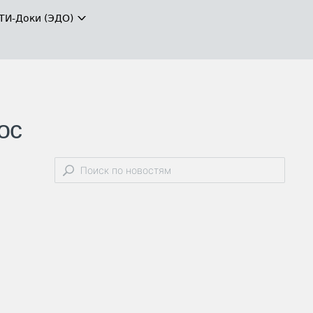
ТИ-Доки (ЭДО)
ос