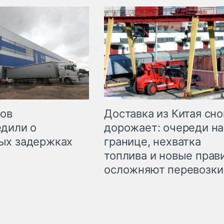
Доставка из Китая сно
ров
дорожает: очереди на
дили о
границе, нехватка
ых задержках
топлива и новые прав
осложняют перевозки