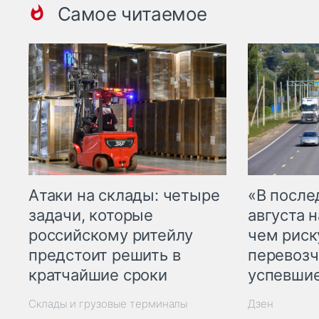
Самое читаемое
Атаки на склады: четыре
«В посл
задачи, которые
августа н
российскому ритейлу
чем рис
предстоит решить в
перевозч
кратчайшие сроки
успевшие
Склады и грузовые терминалы
Дзен