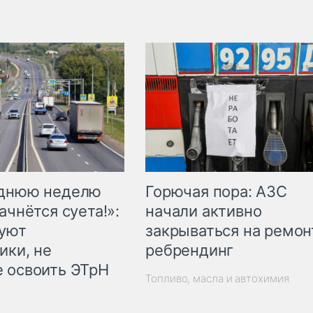
Горючая пора: АЗС
еднюю неделю
начали активно
ачнётся суета!»:
закрываться на ремон
куют
ребрендинг
ики, не
 освоить ЭТрН
Топливо, масла и автохимия