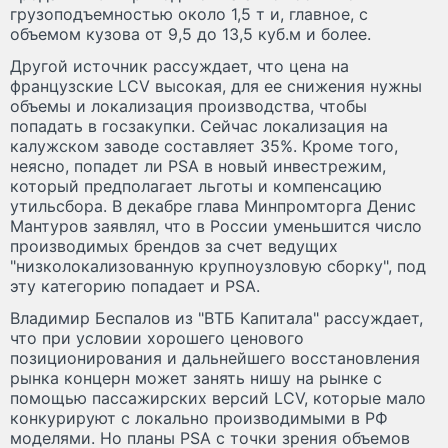
грузоподъемностью около 1,5 т и, главное, c
объемом кузова от 9,5 до 13,5 куб.м и более.
Другой источник рассуждает, что цена на
французские LCV высокая, для ее снижения нужны
объемы и локализация производства, чтобы
попадать в госзакупки. Сейчас локализация на
калужском заводе составляет 35%. Кроме того,
неясно, попадет ли PSA в новый инвестрежим,
который предполагает льготы и компенсацию
утильсбора. В декабре глава Минпромторга Денис
Мантуров заявлял, что в России уменьшится число
производимых брендов за счет ведущих
"низколокализованную крупноузловую сборку", под
эту категорию попадает и PSA.
Владимир Беспалов из "ВТБ Капитала" рассуждает,
что при условии хорошего ценового
позиционирования и дальнейшего восстановления
рынка концерн может занять нишу на рынке с
помощью пассажирских версий LCV, которые мало
конкурируют с локально производимыми в РФ
моделями. Но планы PSA с точки зрения объемов