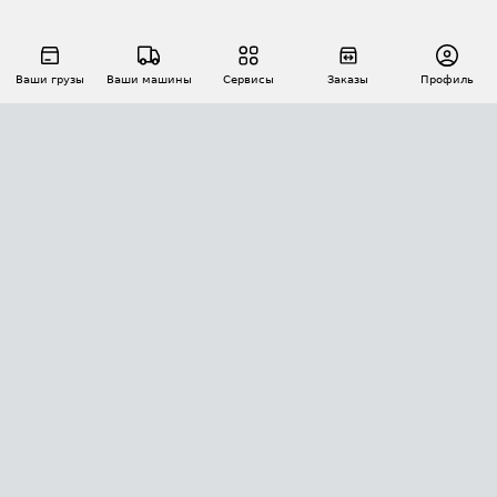
Ваши грузы
Ваши машины
Сервисы
Заказы
Профиль
АВТОМАТИЗАЦИЯ ПЕРЕВОЗОК
Площадки
Заказы
Торги
Тендеры
АТИ-Доки
GPS-мониторинг
АТИ Мессенджер
Цепочки грузов
API ATI.SU
ПОЛЕЗНОЕ
Расчет расстояний
БЕЗОПАСНОСТЬ
Академия ATI.SU
ATI.SU о безопасности
Звезды ATI.SU на вашем сайте
КОНТАКТЫ И ТАРИФЫ
Памятка по проверке контрагентов
Индекс ATI.SU FTL РФ
О системе ATI.SU
Светофор+