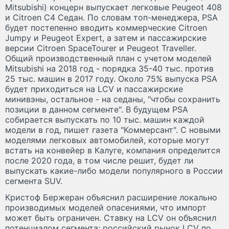
Mitsubishi) концерн выпускает легковые Peugeot 408
и Citroen C4 Седан. По словам топ-менеджера, PSA
будет постепенно вводить коммерческие Citroen
Jumpy и Peugeot Expert, а затем и пассажирские
версии Citroen SpaceTourer и Peugeot Traveller.
Общий производственный план с учетом моделей
Mitsubishi на 2018 год - порядка 35-40 тыс. против
25 тыс. машин в 2017 году. Около 75% выпуска PSA
будет приходиться на LCV и пассажирские
минивэны, остальное - на седаны, "чтобы сохранить
позиции в данном сегменте". В будущем PSA
собирается выпускать по 10 тыс. машин каждой
модели в год, пишет газета "Коммерсант". С новыми
моделями легковых автомобилей, которые могут
встать на конвейер в Калуге, компания определится
после 2020 года, в том числе решит, будет ли
выпускать какие-либо модели популярного в России
сегмента SUV.
Кристоф Бержеран объяснил расширение локально
производимых моделей опасениями, что импорт
может быть ограничен. Ставку на LCV он объяснил
потенциалом сегмента: российский рынок LCV по