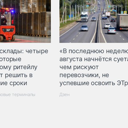
 склады: четыре
«В последнюю недел
которые
августа начнётся суета
ому ритейлу
чем рискуют
т решить в
перевозчики, не
ие сроки
успевшие освоить ЭТ
зовые терминалы
Дзен