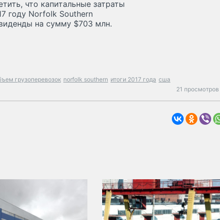
етить, что капитальные затраты
17 году Norfolk Southern
виденды на сумму $703 млн.
бъем грузоперевозок
norfolk southern
итоги 2017 года
сша
21 просмотров