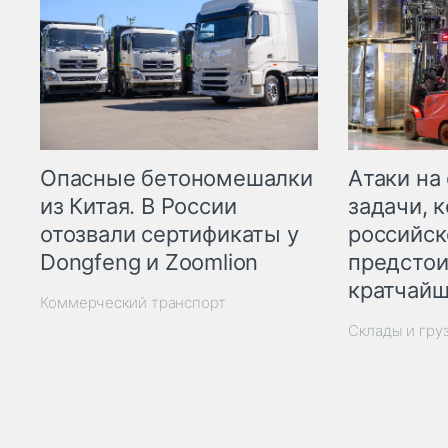
Опасные бетономешалки
Атаки на
из Китая. В России
задачи, 
отозвали сертификаты у
российск
Dongfeng и Zoomlion
предстои
кратчайш
Коммерческий транспорт
Склады и гру