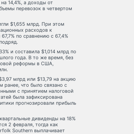
на 14,4%, а доходы от
Объемы перевозок в четвертом
гли $1,655 млрд. При этом
ационных расходов к
 67,7% по сравнению с 67,4%
подряд.
3% и составила $1,014 млрд по
лого года. В то же время, без
оговой реформы в США,
лн.
$3,97 млрд или $13,79 на акцию
м ранее, что было связано с
анными с принятием налоговой
татей была зафиксирована
алитики прогнозировали прибыль
а квартальные дивиденды на 18%
ся 2 февраля, тогда как
folk Southern выплачивает