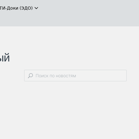
ТИ-Доки (ЭДО)
ый