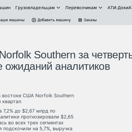
ашин
Грузовладельцам
Перевозчикам
АТИ-Доки
А
Ваши машины
Добавить машину
Заказы
orfolk Southern за четверт
е ожиданий аналитиков
 востоке США Norfolk Southern
 квартал.
 7,2% до $2,67 млрд по
налитики прогнозировали $2,65
ась во всех трех сегментах
я подскочили на 5,7%, выручка