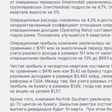
от смешанных перевозок (intermodal) увеличились 
грузоперевозок (merchandise) подросли на 4,7%. 
квартале выросли на 5%.
Операционные расходы снизились на 4,3% и дости
скорректированный коэффициент отношения опер
операционным доходам (Operating Ratio) составил
годом ранее. Показатель улучшается 8 кварталов 
Операционная прибыль компании увеличилась на 3
сравнению с $761 млн за аналогичный период прош
учета разового дохода в размере 151 млн от нал
операционная прибыль подросла на 13% до $863 м
Чистая прибыль в четвертом квартале составила 
по сравнению с $416 млн или $1,42 на бумагу годо
разовыми доходами в размере $3,482 млрд, связ
реформы в США. Между тем, без учета разовых с
прибыль на бумагу в размере $1,69, тогда как ан
на акцию на уровне $1,57.
Кроме того, компания Norfolk Southern увеличил
до 72 центов на бумагу. Закрытие реестра состоит
выплата дивидендов будет 10 марта. При этом Nor