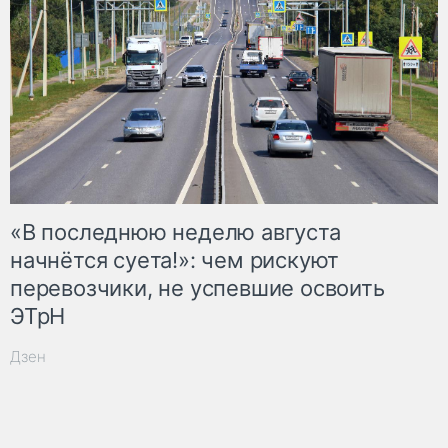
«В последнюю неделю августа
начнётся суета!»: чем рискуют
перевозчики, не успевшие освоить
ЭТрН
Дзен