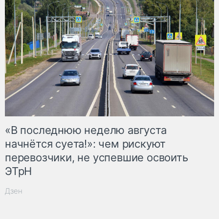
«В последнюю неделю августа
начнётся суета!»: чем рискуют
перевозчики, не успевшие освоить
ЭТрН
Дзен