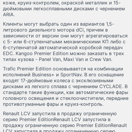
коже, круиз-контролем, окраской металлик и 15-
дюймовыми легкосплавными дисками с чернением
ARIA.
Клиенты могут выбрать один из вариантов 1,5-
литрового дизельного мотора dCi, причем в
зависимости от версии они могут агрегатироваться
с 5- или 6-ступенчатыми механическими КП либо с
6-ступенчатой автоматической коробкой передач
EDC. Kangoo Premier Edition можно заказать в трех
типах кузова - Panel Van, Maxi Van и Crew Van.
Trafic Premier Edition основывается на комбинации
исполнений Business+ и SportNav. В его оснащение
входят 17-дюймовые колеса с эксклюзивными
дисками из легкого сплава с чернением CYCLADE. В
стандарте такие функции, как автоматические фары
головного освещения и стеклоочистители, передние
противотуманные фары и круиз-контроль.
Renault LCV запустила в продажу ограниченную
серию Premier EditionRenault LCV запустила в
продажу ограниченную серию Premier EditionRenault
LCV запустила в продажу ограниченную серию