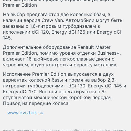
Premier Edition
На выбор предлагаются две колесные базы, в
наличии версия Crew Van. Автомобили могут быть
заказаны с 1,6-литровым турбодизелем в
исполнении dCi 120, Energy dCi 125 или Energy dCi
145.
Дополнительное оборудование Renault Master
Premier Edition, помимо уровня отделки Business+,
включает 16-дюймовые легкосплавные диски с
чернением, круиз-контроль и окраску металлик.
Исполнение Premier Edition выпускается в двух
вариантах колесной базы и тремя на выбор 2,3-
литровми турбодизелями - dCi 130, Energy dCi 145 и
Energy dCi 170. Все они агрегатируются с 6-
ступенчатой механической коробкой передач.
Привод на передние колеса.
www.dvizhok.su
renault
фургоны
renault kangoo
renault trafic
renault master
lcv
новинки