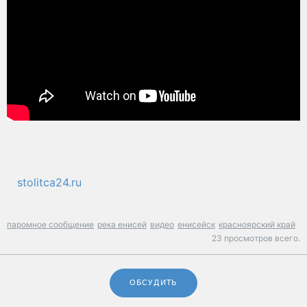
stolitca24.ru
паромное сообщение
река енисей
видео
енисейск
красноярский край
23 просмотров всего.
ОБСУДИТЬ