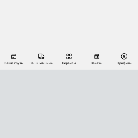
Ваши грузы
Ваши машины
Сервисы
Заказы
Профиль
АВТОМАТИЗАЦИЯ ПЕРЕВОЗОК
Площадки
Заказы
Торги
Тендеры
АТИ-Доки
GPS-мониторинг
АТИ Мессенджер
Цепочки грузов
API ATI.SU
ПОЛЕЗНОЕ