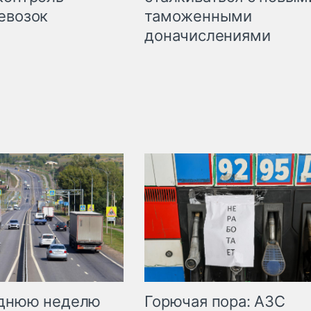
таможенными
евозок
доначислениями
Горючая пора: АЗС
еднюю неделю