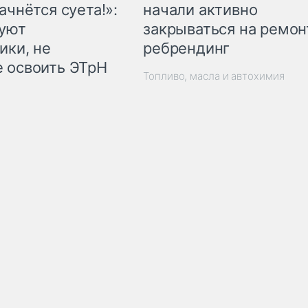
начали активно
ачнётся суета!»:
закрываться на ремон
куют
ребрендинг
ики, не
 освоить ЭТрН
Топливо, масла и автохимия