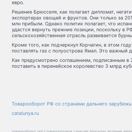
евро.
Решение Брюсселя, как полагает дипломат, негат
экспортерах овощей и фруктов. Они только за 201
млн прибыли. Однако политик полагает, что испа
удастся вернуть прежние позиции, поскольку в Р
сельскохозяйственная отрасль развивается бурн
Кроме того, как подчеркнул Корчагин, в этом год
поставлять газ с полуострова Ямал. Это важный д
Как предусмотрено соглашением, подписанным в 20
поставить в пиренейское королевство 3 млрд куб
Товарооборот РФ со странами дальнего зарубежь
catalunya.ru
товарооборот
рост товаропотоков
санкции
прогнозы
испания
евро