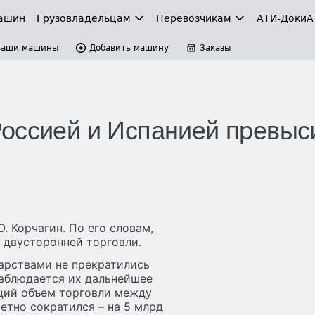
ашин
Грузовладельцам
Перевозчикам
АТИ-Доки
А
Ваши машины
Добавить машину
Заказы
оссией и Испанией превыс
. Корчагин. По его словам,
 двусторонней торговли.
дарствами не прекратились
наблюдается их дальнейшее
кций объем торговли между
метно сократился – на 5 млрд