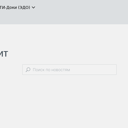
ТИ-Доки (ЭДО)
ит