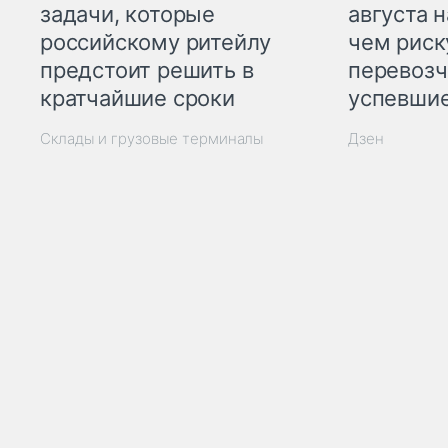
задачи, которые
августа н
российскому ритейлу
чем рис
предстоит решить в
перевозч
кратчайшие сроки
успевшие
Склады и грузовые терминалы
Дзен