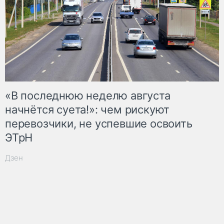
«В последнюю неделю августа
начнётся суета!»: чем рискуют
перевозчики, не успевшие освоить
ЭТрН
Дзен