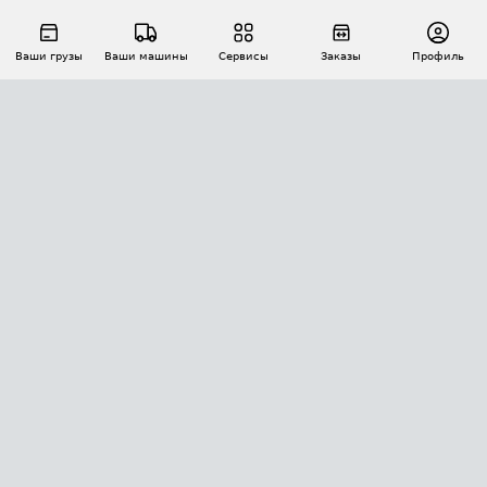
Ваши грузы
Ваши машины
Сервисы
Заказы
Профиль
АВТОМАТИЗАЦИЯ ПЕРЕВОЗОК
Площадки
Заказы
Торги
Тендеры
АТИ-Доки
GPS-мониторинг
АТИ Мессенджер
Цепочки грузов
API ATI.SU
ПОЛЕЗНОЕ
Расчет расстояний
БЕЗОПАСНОСТЬ
Академия ATI.SU
ATI.SU о безопасности
Звезды ATI.SU на вашем сайте
КОНТАКТЫ И ТАРИФЫ
Памятка по проверке контрагентов
Индекс ATI.SU FTL РФ
О системе ATI.SU
Светофор+
Средние ставки
ИНФОРМАЦИЯ
Контактная информация