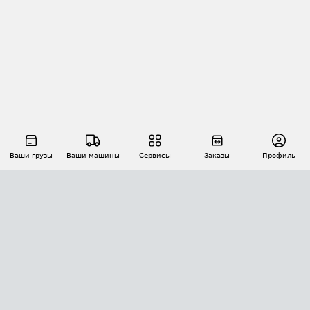
Ваши грузы
Ваши машины
Сервисы
Заказы
Профиль
АВТОМАТИЗАЦИЯ ПЕРЕВОЗОК
Площадки
Заказы
Торги
Тендеры
АТИ-Доки
GPS-мониторинг
АТИ Мессенджер
Цепочки грузов
API ATI.SU