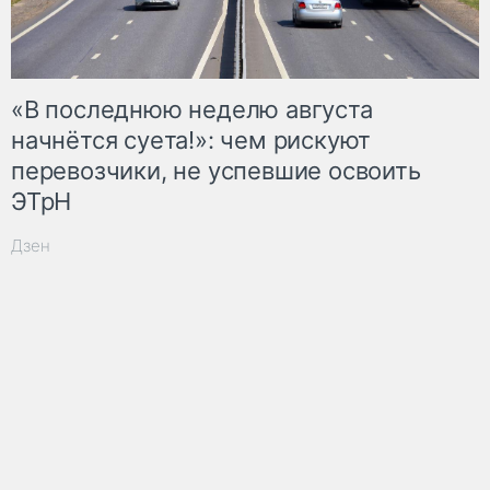
«В последнюю неделю августа
начнётся суета!»: чем рискуют
перевозчики, не успевшие освоить
ЭТрН
Дзен