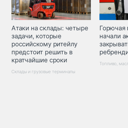
Горючая 
Атаки на склады: четыре
начали а
задачи, которые
закрыват
российскому ритейлу
ребренд
предстоит решить в
кратчайшие сроки
Топливо, мас
Склады и грузовые терминалы