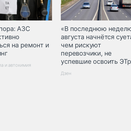
пора: АЗС
«В последнюю недел
ктивно
августа начнётся суета
ься на ремонт и
чем рискуют
инг
перевозчики, не
успевшие освоить ЭТ
ла и автохимия
Дзен