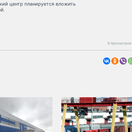
кий центр планируется вложить
й.
9 просмотров