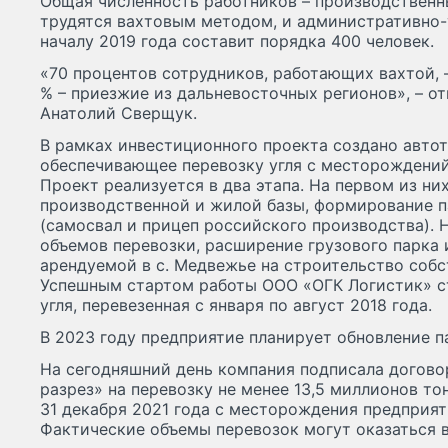
Общая численность работников – производственн
трудятся вахтовым методом, и административно-
началу 2019 года составит порядка 400 человек.
«70 процентов сотрудников, работающих вахтой, 
% – приезжие из дальневосточных регионов», – о
Анатолий Сверщук.
В рамках инвестиционного проекта создано авто
обеспечивающее перевозку угля с месторождений 
Проект реализуется в два этапа. На первом из ни
производственной и жилой базы, формирование п
(самосвал и прицеп российского производства). 
объемов перевозки, расширение грузового парка
арендуемой в с. Медвежье на строительство собст
Успешным стартом работы ООО «ОГК Логистик» с
угля, перевезенная с января по август 2018 года.
В 2023 году предприятие планирует обновление п
На сегодняшний день компания подписала догово
разрез» на перевозку не менее 13,5 миллионов тон
31 декабря 2021 года с месторождения предприят
Фактические объемы перевозок могут оказаться 