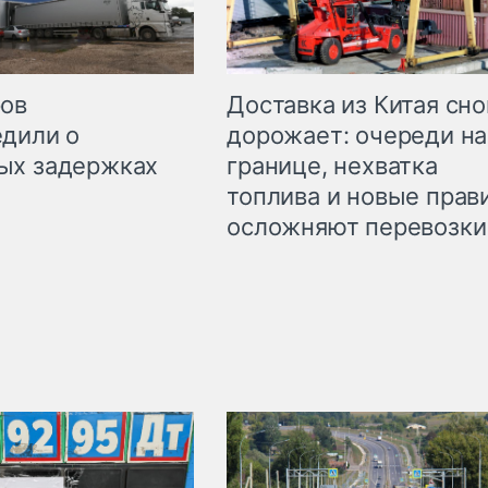
Доставка из Китая сно
ров
дорожает: очереди на
дили о
границе, нехватка
ых задержках
топлива и новые прав
осложняют перевозки