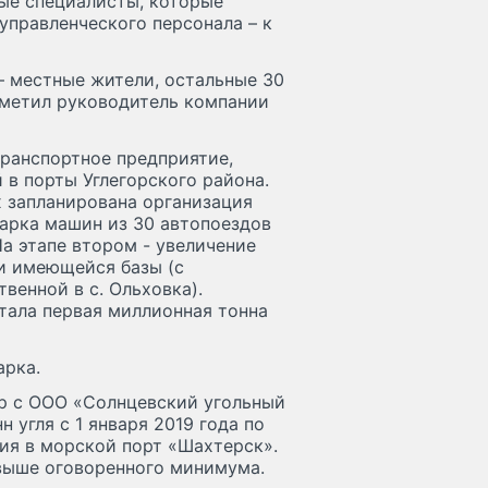
ые специалисты, которые
управленческого персонала – к
– местные жители, остальные 30
тметил руководитель компании
транспортное предприятие,
в порты Углегорского района.
х запланирована организация
арка машин из 30 автопоездов
На этапе втором - увеличение
 и имеющейся базы (с
венной в с. Ольховка).
тала первая миллионная тонна
арка.
р с ООО «Солнцевский угольный
н угля с 1 января 2019 года по
ия в морской порт «Шахтерск».
выше оговоренного минимума.