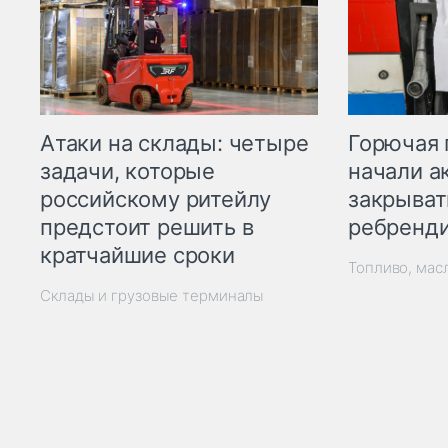
Горючая 
Атаки на склады: четыре
начали а
задачи, которые
закрыват
российскому ритейлу
ребренд
предстоит решить в
кратчайшие сроки
Топливо, мас
Склады и грузовые терминалы