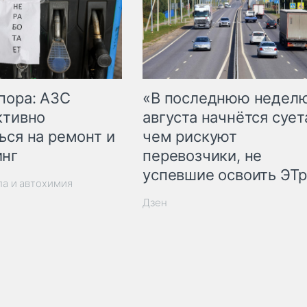
пора: АЗС
«В последнюю недел
ктивно
августа начнётся суета
ься на ремонт и
чем рискуют
инг
перевозчики, не
успевшие освоить ЭТ
ла и автохимия
Дзен