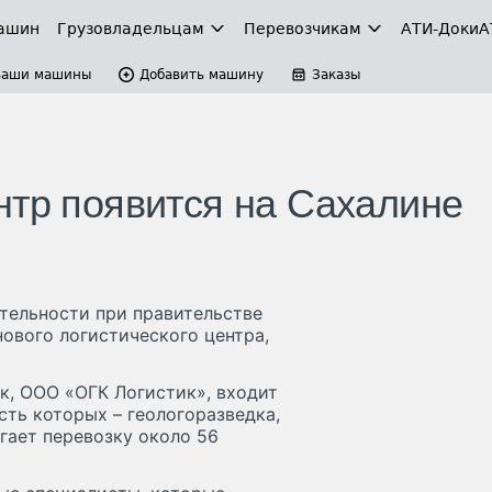
ашин
Грузовладельцам
Перевозчикам
АТИ-Доки
А
Ваши машины
Добавить машину
Заказы
нтр появится на Сахалине
тельности при правительстве
ового логистического центра,
к, ООО «ОГК Логистик», входит
сть которых – геологоразведка,
гает перевозку около 56