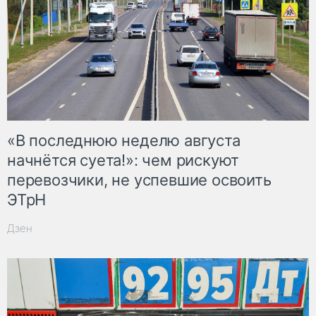
«В последнюю неделю августа
начнётся суета!»: чем рискуют
перевозчики, не успевшие освоить
ЭТрН
Дзен