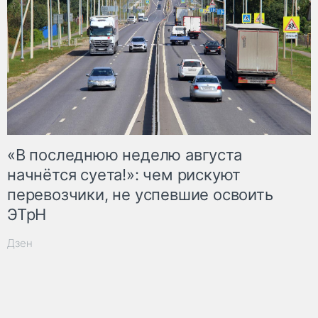
«В последнюю неделю августа
начнётся суета!»: чем рискуют
перевозчики, не успевшие освоить
ЭТрН
Дзен