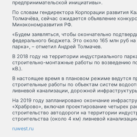
предпринимательской инициативы».
По словам гендиректора Корпорации развития Ка
Толмачёва, сейчас ожидается объявление конкур
Минэкономразвития РФ.
«Будем заявляться, чтобы окончательно подтвер
федерального бюджета. Это около 165 млн руб на
парка», – отметил Андрей Толмачев.
В 2018 году на территории индустриального пар
строительно-монтажные работы по возведению по
кВ.).
В настоящее время в плановом режиме ведутся п
строительные работы по объектам систем водоот
ливневой канализации, дорожной инфраструктуры
На 2019 году запланировано окончание инфрастр
«Храброво», включая проектирование четырех ра
строительство автодороги на территории индуст
строительства (около 4 км) ливневой канализации
ruwest.ru