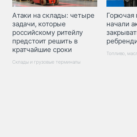
Горючая 
Атаки на склады: четыре
начали а
задачи, которые
закрыват
российскому ритейлу
ребренд
предстоит решить в
кратчайшие сроки
Топливо, мас
Склады и грузовые терминалы