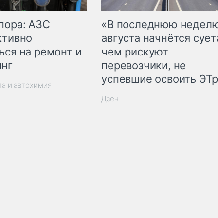
пора: АЗС
«В последнюю недел
ктивно
августа начнётся суета
ься на ремонт и
чем рискуют
инг
перевозчики, не
успевшие освоить ЭТ
ла и автохимия
Дзен