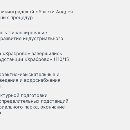
лининградской области Андрея
сных процедур
дить финансирование
 развитие индустриального
ка «Храброво» завершились
дстанции «Храброво» (110/15
роектно-изыскательные и
ведения и водоснабжения,
.
уктурной подготовки
спределительных подстанций,
риального парка, окончание
.