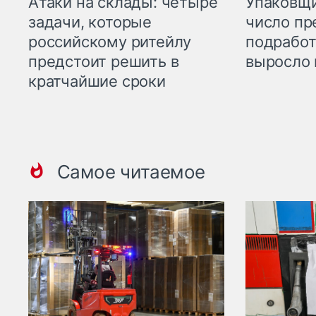
Атаки на склады: четыре
Упаковщи
задачи, которые
число пр
российскому ритейлу
подработ
предстоит решить в
выросло 
кратчайшие сроки
Самое читаемое