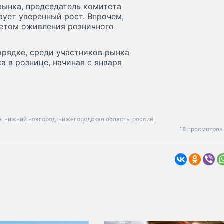
рынка, председатель комитета
ует уверенный рост. Впрочем,
четом оживления розничного
орядке, среди участников рынка
а в рознице, начиная с января
а
нижний новгород
нижегородская область
россия
18 просмотров