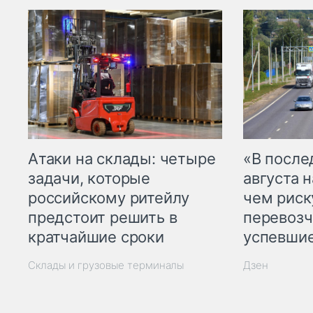
Атаки на склады: четыре
«В посл
задачи, которые
августа н
российскому ритейлу
чем рис
предстоит решить в
перевозч
кратчайшие сроки
успевшие
Склады и грузовые терминалы
Дзен