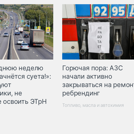
Горючая пора: АЗС
еднюю неделю
начали активно
ачнётся суета!»:
закрываться на ремон
куют
ребрендинг
ики, не
 освоить ЭТрН
Топливо, масла и автохимия