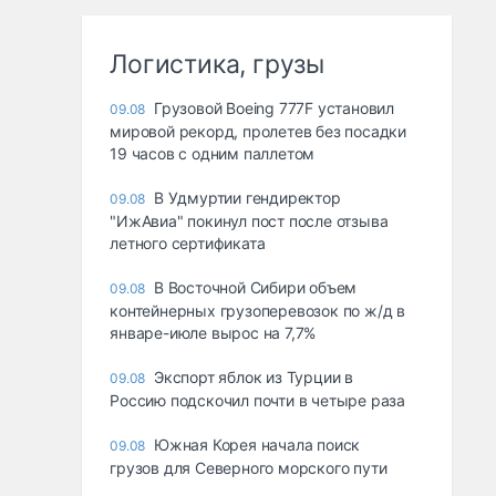
Логистика, грузы
Грузовой Boeing 777F установил
09.08
мировой рекорд, пролетев без посадки
19 часов с одним паллетом
В Удмуртии гендиректор
09.08
"ИжАвиа" покинул пост после отзыва
летного сертификата
В Восточной Сибири объем
09.08
контейнерных грузоперевозок по ж/д в
январе-июле вырос на 7,7%
Экспорт яблок из Турции в
09.08
Россию подскочил почти в четыре раза
Южная Корея начала поиск
09.08
грузов для Северного морского пути