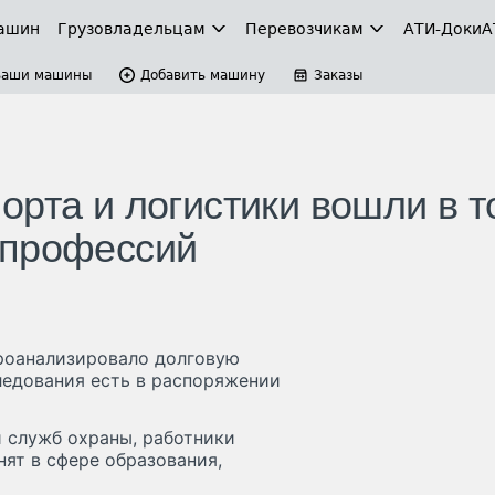
ашин
Грузовладельцам
Перевозчикам
АТИ-Доки
А
Ваши машины
Добавить машину
Заказы
рта и логистики вошли в т
 профессий
роанализировало долговую
следования есть в распоряжении
 служб охраны, работники
нят в сфере образования,