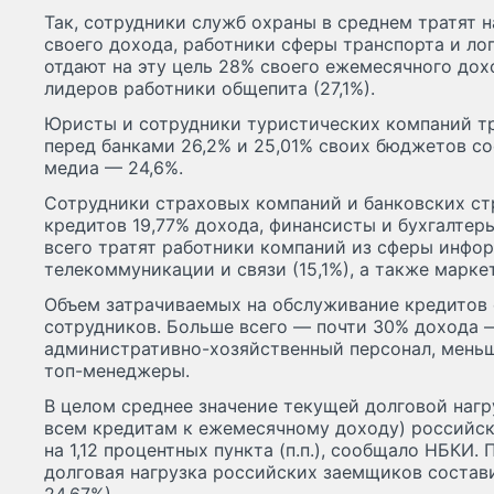
Так, сотрудники служб охраны в среднем тратят 
своего дохода, работники сферы транспорта и ло
отдают на эту цель 28% своего ежемесячного дох
лидеров работники общепита (27,1%).
Юристы и сотрудники туристических компаний тр
перед банками 26,2% и 25,01% своих бюджетов со
медиа — 24,6%.
Сотрудники страховых компаний и банковских ст
кредитов 19,77% дохода, финансисты и бухгалтер
всего тратят работники компаний из сферы инфор
телекоммуникации и связи (15,1%), а также марке
Объем затрачиваемых на обслуживание кредитов 
сотрудников. Больше всего — почти 30% дохода —
административно-хозяйственный персонал, меньш
топ-менеджеры.
В целом среднее значение текущей долговой наг
всем кредитам к ежемесячному доходу) российск
на 1,12 процентных пункта (п.п.), сообщало НБКИ.
долговая нагрузка российских заемщиков состав