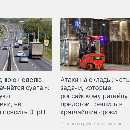
еднюю неделю
Атаки на склады: чет
ачнётся суета!»:
задачи, которые
куют
российскому ритейлу
ики, не
предстоит решить в
 освоить ЭТрН
кратчайшие сроки
Склады и грузовые терминалы