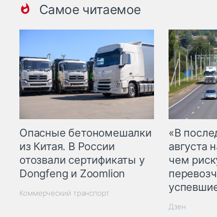
Самое читаемое
Опасные бетономешалки
«В посл
из Китая. В России
августа н
отозвали сертификаты у
чем рис
Dongfeng и Zoomlion
перевозч
успевшие
Коммерческий транспорт
Дзен