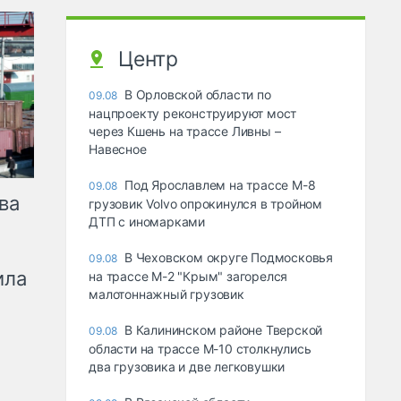
Центр
В Орловской области по
09.08
нацпроекту реконструируют мост
через Кшень на трассе Ливны –
Навесное
Под Ярославлем на трассе М-8
09.08
ва
грузовик Volvo опрокинулся в тройном
ДТП с иномарками
В Чеховском округе Подмосковья
09.08
ила
на трассе М-2 "Крым" загорелся
малотоннажный грузовик
В Калининском районе Тверской
09.08
области на трассе М-10 столкнулись
два грузовика и две легковушки