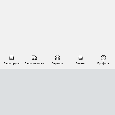
Ваши грузы
Ваши машины
Сервисы
Заказы
Профиль
АВТОМАТИЗАЦИЯ ПЕРЕВОЗОК
Площадки
Заказы
Торги
Тендеры
АТИ-Доки
GPS-мониторинг
АТИ Мессенджер
Цепочки грузов
API ATI.SU