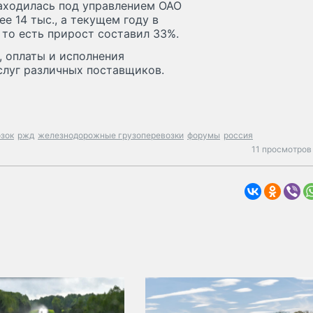
находилась под управлением ОАО
е 14 тыс., а текущем году в
, то есть прирост составил 33%.
, оплаты и исполнения
слуг различных поставщиков.
зок
ржд
железнодорожные грузоперевозки
форумы
россия
11 просмотров