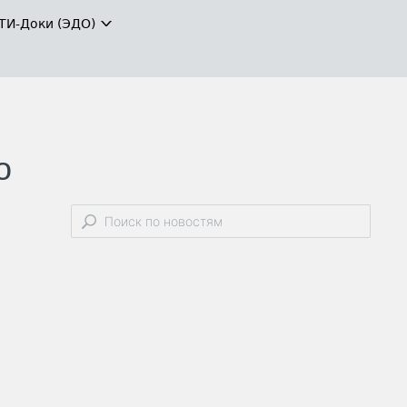
ТИ-Доки (ЭДО)
о