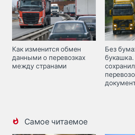
Как изменится обмен
Без бума
данными о перевозках
букашка.
между странами
сохрани
перевоз
докумен
Самое читаемое