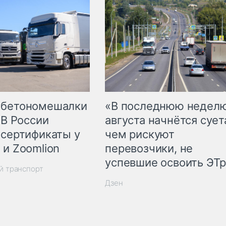
 бетономешалки
«В последнюю недел
 В России
августа начнётся суета
 сертификаты у
чем рискуют
 и Zoomlion
перевозчики, не
успевшие освоить ЭТ
й транспорт
Дзен