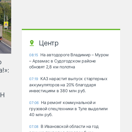
Центр
На автодороге Владимир – Муром
08:15
ю
– Арзамас в Судогодском районе
обновят 2,8 км полотна
!»:
КАЗ нарастит выпуск стартерных
07:19
аккумуляторов на 20% благодаря
инвестициям в 380 млн руб.
рН
На ремонт коммунальной и
07:06
грузовой спецтехники в Туле выделили
40 млн руб.
В Ивановской области на год
07.08