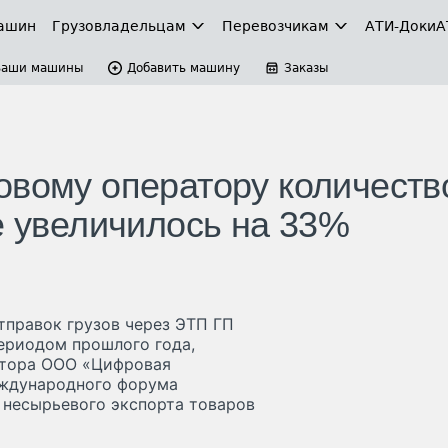
ашин
Грузовладельцам
Перевозчикам
АТИ-Доки
А
Ваши машины
Добавить машину
Заказы
овому оператору количеств
е увеличилось на 33%
отправок грузов через ЭТП ГП
ериодом прошлого года,
ктора ООО «Цифровая
еждународного форума
 несырьевого экспорта товаров