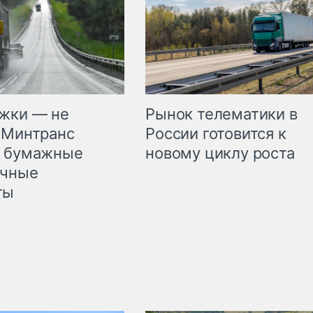
жки — не
Рынок телематики в
 Минтранс
России готовится к
л бумажные
новому циклу роста
очные
ты