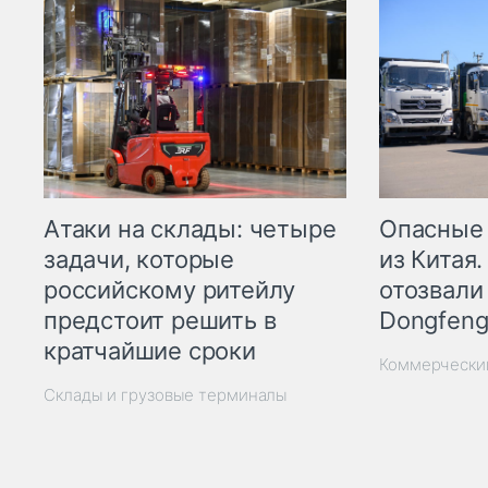
Опасные
Атаки на склады: четыре
из Китая.
задачи, которые
отозвали
российскому ритейлу
Dongfeng
предстоит решить в
кратчайшие сроки
Коммерчески
Склады и грузовые терминалы