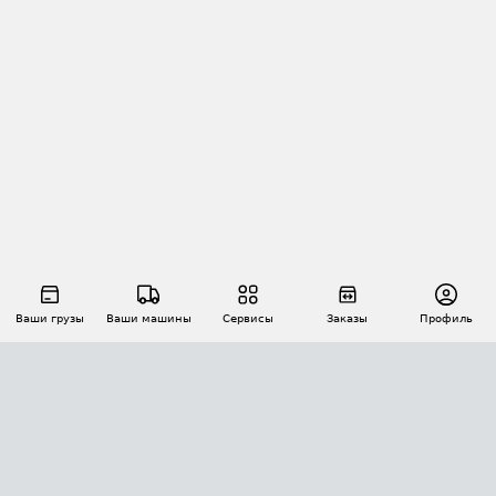
Ваши грузы
Ваши машины
Сервисы
Заказы
Профиль
АВТОМАТИЗАЦИЯ ПЕРЕВОЗОК
Площадки
Заказы
Торги
Тендеры
АТИ-Доки