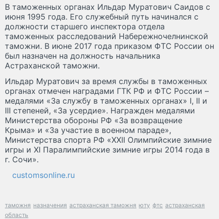
В таможенных органах Ильдар Муратович Саидов с
июня 1995 года. Его служебный путь начинался с
должности старшего инспектора отдела
таможенных расследований Набережночелнинской
таможни. В июне 2017 года приказом ФТС России он
был назначен на должность начальника
Астраханской таможни.
Ильдар Муратович за время службы в таможенных
органах отмечен наградами ГТК РФ и ФТС России –
медалями «За службу в таможенных органах» I, II и
III степеней, «За усердие». Награжден медалями
Министерства обороны РФ «За возвращение
Крыма» и «За участие в военном параде»,
Министерства спорта РФ «XXII Олимпийские зимние
игры и XI Паралимпийские зимние игры 2014 года в
г. Сочи».
customsonline.ru
таможня
назначения
астраханская таможня
юту
фтс
астраханская
область