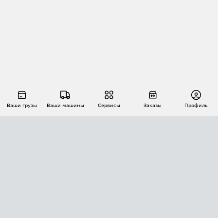
Ваши грузы
Ваши машины
Сервисы
Заказы
Профиль
АВТОМАТИЗАЦИЯ ПЕРЕВОЗОК
Площадки
Заказы
Торги
Тендеры
АТИ-Доки
GPS-мониторинг
АТИ Мессенджер
Цепочки грузов
API ATI.SU