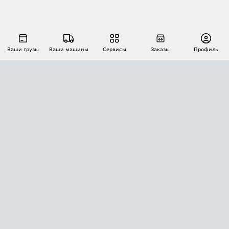
Ваши грузы
Ваши машины
Сервисы
Заказы
Профиль
АВТОМАТИЗАЦИЯ ПЕРЕВОЗОК
Площадки
Заказы
Торги
Тендеры
АТИ-Доки
GPS-мониторинг
АТИ Мессенджер
Цепочки грузов
API ATI.SU
ПОЛЕЗНОЕ
Расчет расстояний
БЕЗОПАСНОСТЬ
Академия ATI.SU
ATI.SU о безопасности
Звезды ATI.SU на вашем сайте
КОНТАКТЫ И ТАРИФЫ
Памятка по проверке контрагентов
Индекс ATI.SU FTL РФ