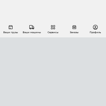
Ваши грузы
Ваши машины
Сервисы
Заказы
Профиль
АВТОМАТИЗАЦИЯ ПЕРЕВОЗОК
Площадки
Заказы
Торги
Тендеры
АТИ-Доки
GPS-мониторинг
АТИ Мессенджер
Цепочки грузов
API ATI.SU
ПОЛЕЗНОЕ
Расчет расстояний
БЕЗОПАСНОСТЬ
Академия ATI.SU