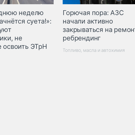
Горючая пора: АЗС
еднюю неделю
начали активно
ачнётся суета!»:
закрываться на ремон
куют
ребрендинг
ики, не
 освоить ЭТрН
Топливо, масла и автохимия