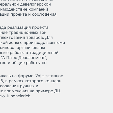
деральной девелоперской
заимодействие компаний
ации проекта и соблюдения
ада реализация проекта
ание традиционных зон
плектования товаров. Для
ской зоны с производственными
сипово, организованы
рные работы в традиционной
 "А Плюс Девелопмент",
тво и общие работы по
оялась на форуме "Эффективное
8, в рамках которого концерн
 создания ручных и
их применения на примере ДЦ
ю Jungheinrich.