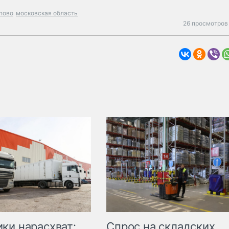
пово
московская область
26 просмотров 
ки нарасхват:
Спрос на складских