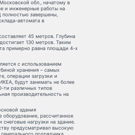
Московской обл., начатому в
ые и инженерные работы на
Ц полностью завершены,
склада-автомата в
составляет 45 метров. Глубина
достигает 130 метров. Таким
та примерно равна площади 4-х
ляется с использованием
убиной хранения – самых
е, операции загрузки и
ИКЕА, будут занимать не более
0-ти различных типов
ьная производительность на
основой здания
е оборудование, рассчитанное
и снеговые нагрузки на здание.
ству предусматривал высокую
и генерального подрядчика