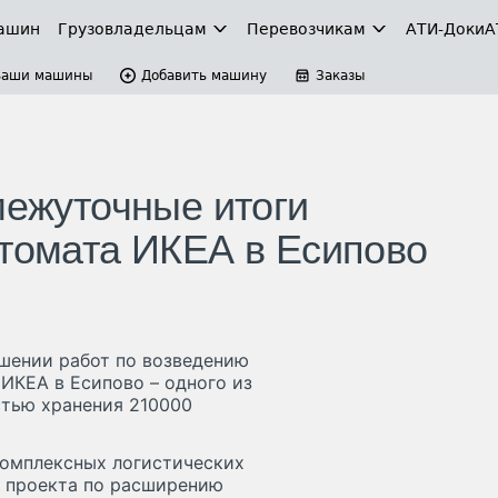
ашин
Грузовладельцам
Перевозчикам
АТИ-Доки
А
Ваши машины
Добавить машину
Заказы
межуточные итоги
втомата ИКЕА в Есипово
ршении работ по возведению
ИКЕА в Есипово – одного из
стью хранения 210000
 комплексных логистических
м проекта по расширению