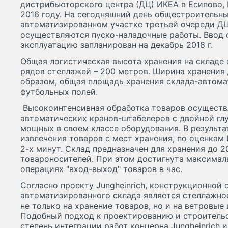
дистрибьюторского центра (ДЦ) ИКЕА в Есипово, 
2016 году. На сегодняшний день общестроительн
автоматизированном участке третьей очереди Д
осуществляются пуско-наладочные работы. Ввод 
эксплуатацию запланирован на декабрь 2018 г.
Общая логистическая высота хранения на складе 
рядов стеллажей – 200 метров. Ширина хранения 
образом, общая площадь хранения склада-автома
футбольных полей.
Высокоинтенсивная обработка товаров осуществ
автоматических кранов-штабелеров с двойной гл
мощных в своем классе оборудования. В результат
извлечения товаров с мест хранения, по оценкам 
2-х минут. Склад предназначен для хранения до 2
товароносителей. При этом достигнута максимал
операциях "вход-выход" товаров в час.
Согласно проекту Jungheinrich, конструкционной 
автоматизированного склада является стеллажно
не только на хранение товаров, но и на ветровые 
Подобный подход к проектированию и строитель
степень интеграции работ концерна Jungheinrich 