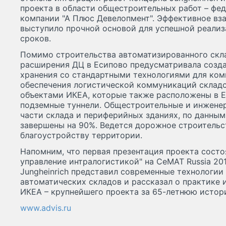
проекта в области общестроительных работ – фе
компании "А Плюс Девелопмент". Эффективное в
выступило прочной основой для успешной реализ
сроков.
Помимо строительства автоматизированного скл
расширения ДЦ в Есипово предусматривала созд
хранения со стандартными технологиями для ком
обеспечения логистической коммуникаций склад
объектами ИКЕА, которые также расположены в Е
подземные туннели. Общестроительные и инжене
части склада и периферийных зданиях, по данным
завершены на 90%. Ведется дорожное строительс
благоустройству территории.
Напомним, что первая презентация проекта сост
управление интралогистикой" на СеМАТ Russia 201
Jungheinrich представил современные технологии
автоматических складов и рассказал о практике 
ИКЕА – крупнейшего проекта за 65-летнюю истори
www.advis.ru