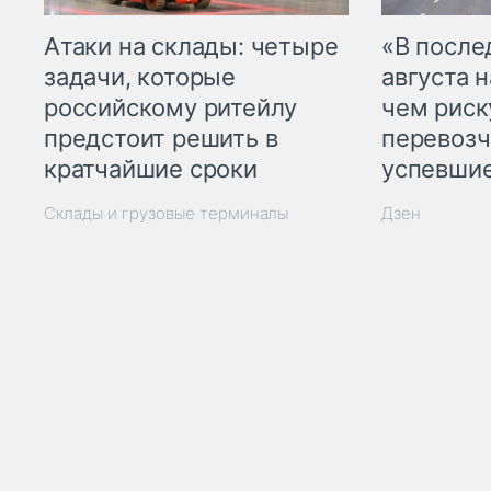
Атаки на склады: четыре
«В посл
задачи, которые
августа н
российскому ритейлу
чем рис
предстоит решить в
перевозч
кратчайшие сроки
успевшие
Склады и грузовые терминалы
Дзен