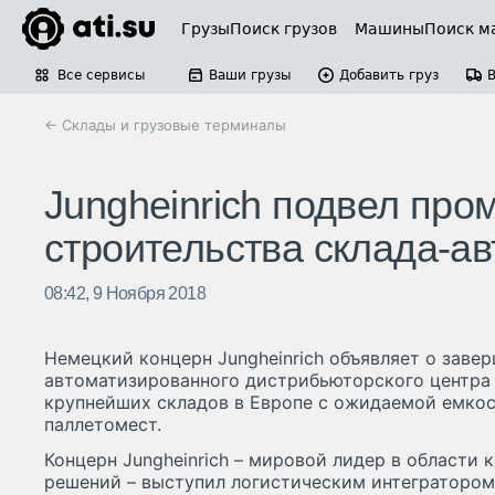
Грузы
Поиск грузов
Машины
Поиск м
Все сервисы
Ваши грузы
Добавить груз
← Склады и грузовые терминалы
Jungheinrich подвел про
строительства склада-а
08:42, 9 Ноября 2018
Немецкий концерн Jungheinrich объявляет о заве
автоматизированного дистрибьюторского центра 
крупнейших складов в Европе с ожидаемой емко
паллетомест.
Концерн Jungheinrich – мировой лидер в области
решений – выступил логистическим интеграторо