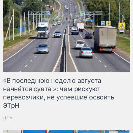
«В последнюю неделю августа
начнётся суета!»: чем рискуют
перевозчики, не успевшие освоить
ЭТрН
Дзен