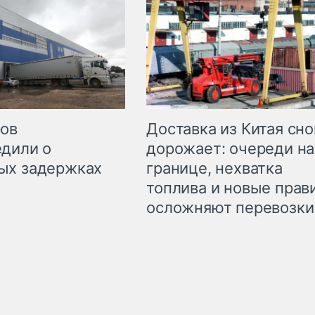
Доставка из Китая сно
ров
дорожает: очереди на
дили о
границе, нехватка
ых задержках
топлива и новые прав
осложняют перевозки