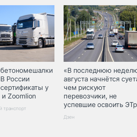
 бетономешалки
«В последнюю недел
 В России
августа начнётся суета
 сертификаты у
чем рискуют
 и Zoomlion
перевозчики, не
успевшие освоить ЭТ
й транспорт
Дзен