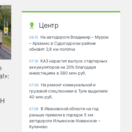
Центр
На автодороге Владимир – Муром
08:15
– Арзамас в Судогодском районе
обновят 2,8 км полотна
КАЗ нарастит выпуск стартерных
07:19
ю
аккумуляторов на 20% благодаря
инвестициям в 380 млн руб.
!»:
На ремонт коммунальной и
07:06
грузовой спецтехники в Туле выделили
40 млн руб.
рН
В Ивановской области на год
07.08
раньше привели в порядок 5 км
автодороги Ильинское-Хованское –
Кулачево