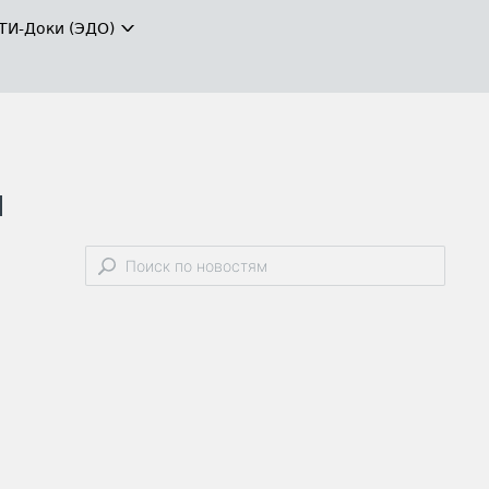
ТИ-Доки (ЭДО)
я