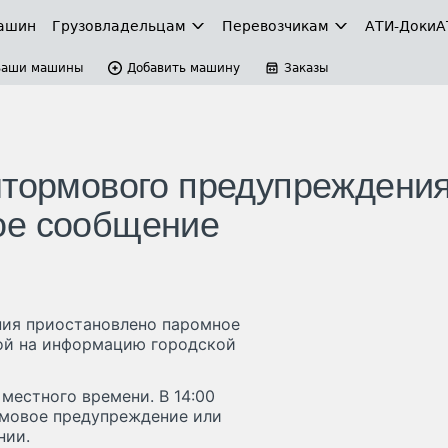
ашин
Грузовладельцам
Перевозчикам
АТИ-Доки
А
Ваши машины
Добавить машину
Заказы
штормового предупреждени
ое сообщение
ния приостановлено паромное
кой на информацию городской
местного времени. В 14:00
рмовое предупреждение или
нии.