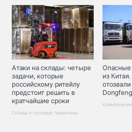
Опасные
Атаки на склады: четыре
из Китая.
задачи, которые
отозвали
российскому ритейлу
Dongfeng
предстоит решить в
кратчайшие сроки
Коммерчески
Склады и грузовые терминалы