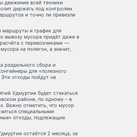
ы движение всей техники
волит держать под контролем
аршрутов и точно ли привезли
е маршруты и график для
по вывозу мусора придёт даже в
 расчёта с перевозчиками —
мусора на полигон, а значит,
а раздельного сбора и
контейнеры для «полезного
. Эти отходы пойдут на
ятий Удмуртии будет стекаться
овском районе, по одному – в
. Важно отметить, что мусор
озиться специальными
зные» отходы, подлежащие
дмуртии остаётся 2 месяца, за