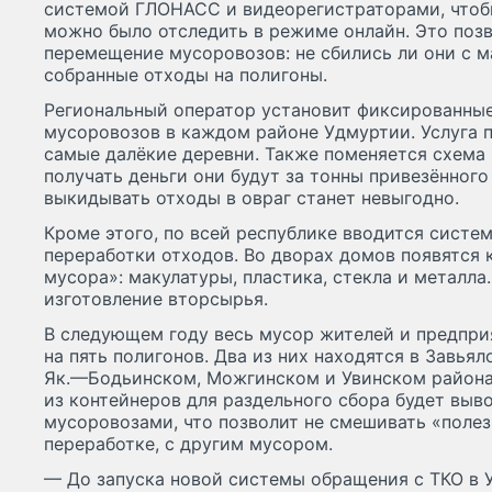
системой ГЛОНАСС и видеорегистраторами, чтоб
можно было отследить в режиме онлайн. Это поз
перемещение мусоровозов: не сбились ли они с м
собранные отходы на полигоны.
Региональный оператор установит фиксированны
мусоровозов в каждом районе Удмуртии. Услуга 
самые далёкие деревни. Также поменяется схема
получать деньги они будут за тонны привезённого 
выкидывать отходы в овраг станет невыгодно.
Кроме этого, по всей республике вводится систем
переработки отходов. Во дворах домов появятся 
мусора»: макулатуры, пластика, стекла и металла
изготовление вторсырья.
В следующем году весь мусор жителей и предпри
на пять полигонов. Два из них находятся в Завьял
Як.—Бодьинском, Можгинском и Увинском районах
из контейнеров для раздельного сбора будет выв
мусоровозами, что позволит не смешивать «поле
переработке, с другим мусором.
— До запуска новой системы обращения с ТКО в У