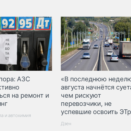
пора: АЗС
«В последнюю недел
ктивно
августа начнётся суета
ься на ремонт и
чем рискуют
инг
перевозчики, не
успевшие освоить ЭТ
ла и автохимия
Дзен