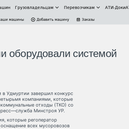
ашин
Грузовладельцам
Перевозчикам
АТИ-Доки
А
Ваши машины
Добавить машину
Заказы
и оборудовали системой
и в Удмуртии завершил конкурс
четырьмя компаниями, которые
е коммунальные отходы (ТКО) со
пресс—служба Минстроя УР.
ия, которые регоператор
и оснащение всех мусоровозов