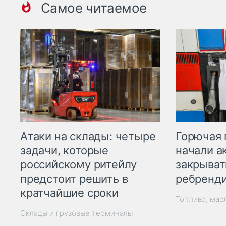
Самое читаемое
Горючая 
Атаки на склады: четыре
начали а
задачи, которые
закрыват
российскому ритейлу
ребренд
предстоит решить в
кратчайшие сроки
Топливо, мас
Склады и грузовые терминалы