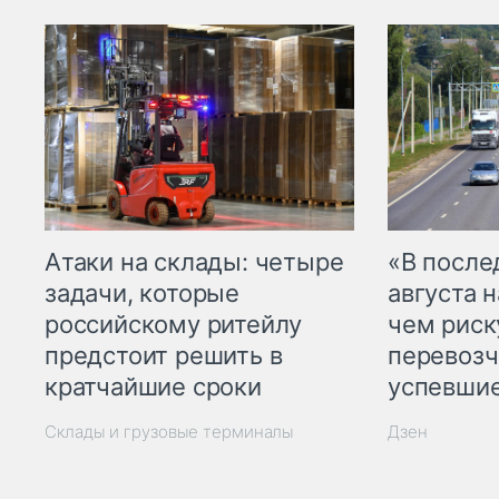
Атаки на склады: четыре
«В посл
задачи, которые
августа н
российскому ритейлу
чем рис
предстоит решить в
перевозч
кратчайшие сроки
успевшие
Склады и грузовые терминалы
Дзен