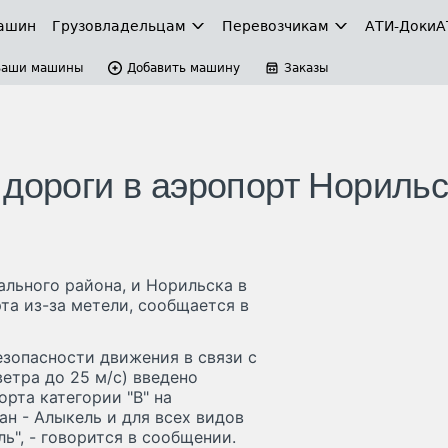
ашин
Грузовладельцам
Перевозчикам
АТИ-Доки
А
Ваши машины
Добавить машину
Заказы
 дороги в аэропорт Нориль
льного района, и Норильска в
та из-за метели, сообщается в
езопасности движения в связи с
етра до 25 м/с) введено
рта категории "В" на
ан - Алыкель и для всех видов
ь", - говорится в сообщении.