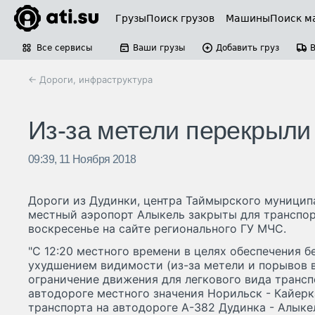
Грузы
Поиск грузов
Машины
Поиск м
Все сервисы
Ваши грузы
Добавить груз
← Дороги, инфраструктура
Из-за метели перекрыли
09:39, 11 Ноября 2018
Дороги из Дудинки, центра Таймырского муниципа
местный аэропорт Алыкель закрыты для транспор
воскресенье на сайте регионального ГУ МЧС.
"С 12:20 местного времени в целях обеспечения б
ухудшением видимости (из-за метели и порывов в
ограничение движения для легкового вида транспо
автодороге местного значения Норильск - Кайерк
транспорта на автодороге А-382 Дудинка - Алыкел