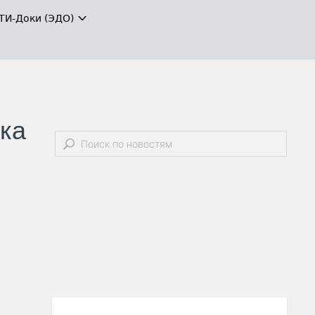
ТИ-Доки (ЭДО)
ска