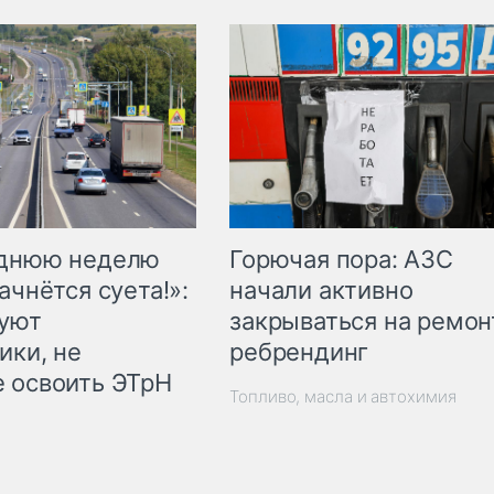
Горючая пора: АЗС
еднюю неделю
начали активно
ачнётся суета!»:
закрываться на ремон
куют
ребрендинг
ики, не
 освоить ЭТрН
Топливо, масла и автохимия