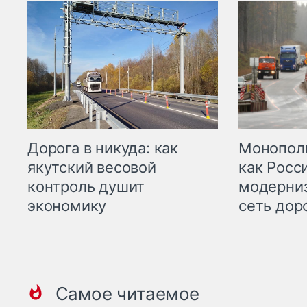
Дорога в никуда: как
Монополи
якутский весовой
как Росс
контроль душит
модерни
экономику
сеть дор
Самое читаемое