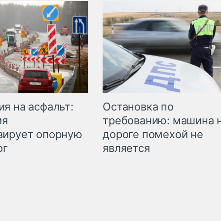
Остановка по
я на асфальт:
требованию: машина 
ия
дороге помехой не
зирует опорную
является
ог