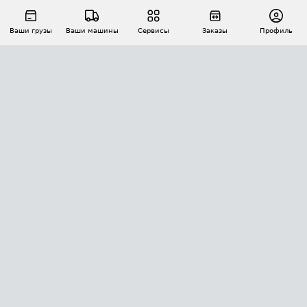
Ваши грузы
Ваши машины
Сервисы
Заказы
Профиль
АВТОМАТИЗАЦИЯ ПЕРЕВОЗОК
Площадки
Заказы
Торги
Тендеры
АТИ-Доки
GPS-мониторинг
АТИ Мессенджер
Цепочки грузов
API ATI.SU
ПОЛЕЗНОЕ
Расчет расстояний
БЕЗОПАСНОСТЬ
Академия ATI.SU
ATI.SU о безопасности
Звезды ATI.SU на вашем сайте
КОНТАКТЫ И ТАРИФЫ
Памятка по проверке контрагентов
Индекс ATI.SU FTL РФ
О системе ATI.SU
Светофор+
Средние ставки
ИНФОРМАЦИЯ
Контактная информация
Страхование