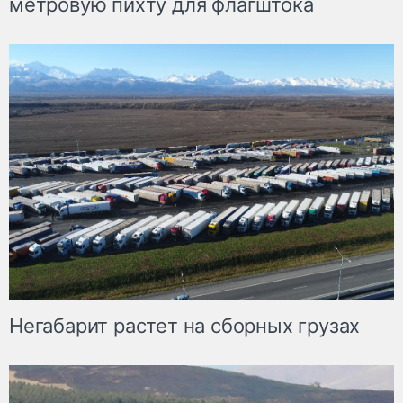
метровую пихту для флагштока
Негабарит растет на сборных грузах