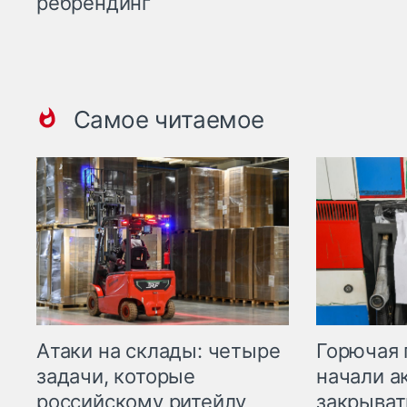
ребрендинг
Самое читаемое
Горючая 
Атаки на склады: четыре
начали а
задачи, которые
закрыват
российскому ритейлу