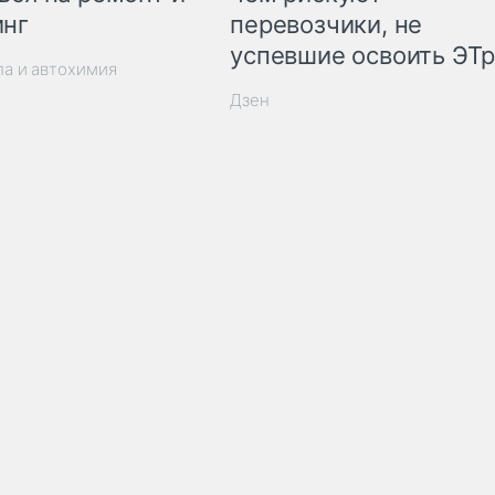
инг
перевозчики, не
успевшие освоить ЭТ
ла и автохимия
Дзен