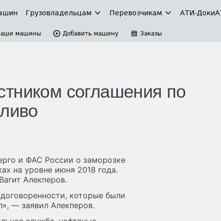
ашин
Грузовладельцам
Перевозчикам
АТИ-Доки
А
Ваши машины
Добавить машину
Заказы
стником соглашения по
пливо
ерго и ФАС России о заморозке
ках на уровне июня 2018 года.
Вагит Алекперов.
 договоренности, которые были
л», — заявил Алекперов.