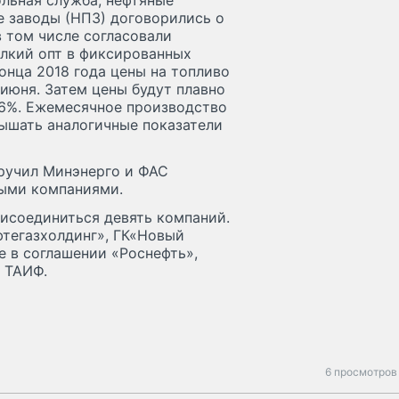
льная служба, нефтяные
 заводы (НПЗ) договорились о
в том числе согласовали
елкий опт в фиксированных
онца 2018 года цены на топливо
июня. Затем цены будут плавно
,6%. Ежемесячное производство
ышать аналогичные показатели
ручил Минэнерго и ФАС
ными компаниями.
исоединиться девять компаний.
фтегазхолдинг», ГК«Новый
е в соглашении «Роснефть»,
а ТАИФ.
6 просмотров