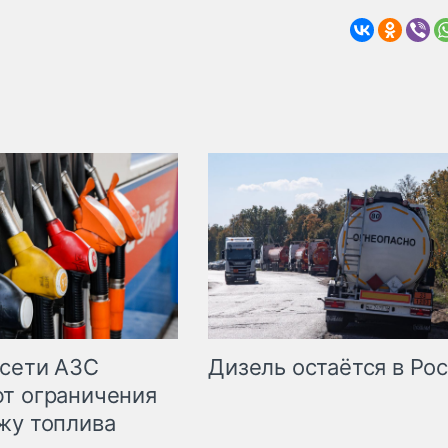
сети АЗС
Дизель остаётся в Ро
т ограничения
жу топлива