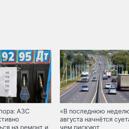
пора: АЗС
«В последнюю недел
ктивно
августа начнётся суета
ься на ремонт и
чем рискуют