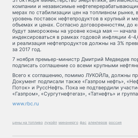
31 октября Министерство энергетики, антимонопо
компании и независимые нефтеперерабатывающие
мерах по стабилизации цен на топливном рынке, 
уровень поставок нефтепродуктов в крупный и м
объемах и ценах. Согласно договоренностям, до к
будут заморожены на уровне конца мая — начала 
индексироваться в рамках годовой инфляции 4-4
и реализация нефтепродуктов должны на 3% прев
за 2017 год.
7 ноября премьер-министр Дмитрий Медведев по
подписать соглашение со всеми крупными нефтя
Всего к соглашению, помимо ЛУКОЙЛа, должны пр
Документ подписали также «Газпром нефть», «Не
Поток» и РуссНефть. Пока не подтвердили участи
«Газпром», «Сургутнефтегаз», «Татнефть» и групп
www.rbc.ru
цены на топливо
лукойл
минэнерго
фас
алекперов
россия