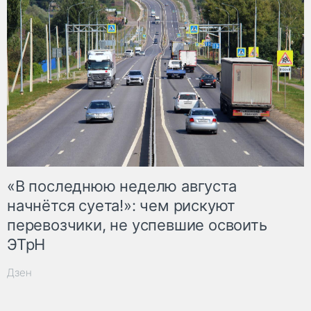
«В последнюю неделю августа
начнётся суета!»: чем рискуют
перевозчики, не успевшие освоить
ЭТрН
Дзен