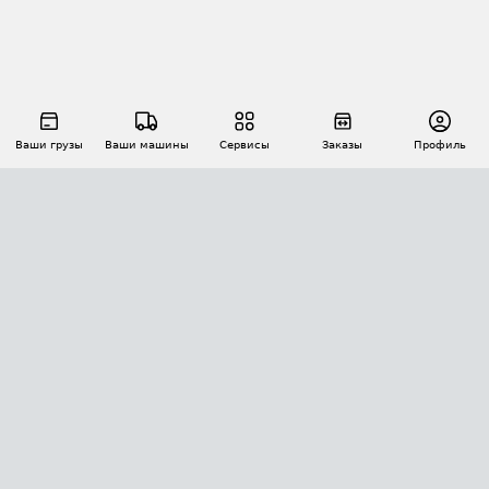
Ваши грузы
Ваши машины
Сервисы
Заказы
Профиль
АВТОМАТИЗАЦИЯ ПЕРЕВОЗОК
Площадки
Заказы
Торги
Тендеры
АТИ-Доки
GPS-мониторинг
АТИ Мессенджер
Цепочки грузов
API ATI.SU
ПОЛЕЗНОЕ
Расчет расстояний
БЕЗОПАСНОСТЬ
Академия ATI.SU
ATI.SU о безопасности