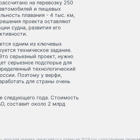
рассчитано на перевозку 250
 автомобилей и пищевых
альность плавания - 4 тыс. км,
 решения проекта оставляют
ии судна, развития его
ктивности.
яется одним из ключевых
руется техническое задание.
 Это серьезный проект, нужно
ет серьезное подспорье для
определенный технологический
оссии. Поэтому у верфи,
аработать для страны очень
ле следующего года. Стоимость
О, составит около 2 млрд
ы
морская техника
онежский ссз
планы на 2019 год
судостроение
петроз