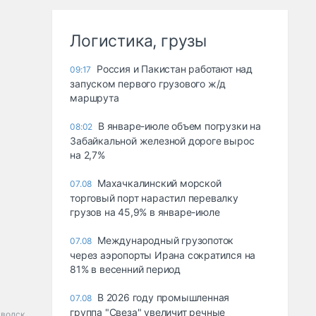
Логистика, грузы
Россия и Пакистан работают над
09:17
запуском первого грузового ж/д
маршрута
В январе-июле объем погрузки на
08:02
Забайкальной железной дороге вырос
на 2,7%
Махачкалинский морской
07.08
торговый порт нарастил перевалку
грузов на 45,9% в январе-июле
Международный грузопоток
07.08
через аэропорты Ирана сократился на
81% в весенний период
В 2026 году промышленная
07.08
группа "Свеза" увеличит речные
аводск