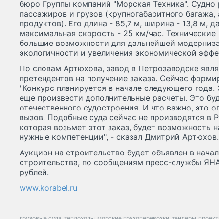
бюро Группы компаний "Морская Техника". Судно 
пассажиров и грузов (крупногабаритного багажа,
продуктов). Его длина - 85,7 м, ширина - 13,8 м, д
максимальная скорость - 25 км/час. Технические
большие возможности для дальнейшей модернизац
экологичности и увеличения экономической эффе
По словам Артюхова, завод в Петрозаводске явл
претендентов на получение заказа. Сейчас форми
"Конкурс планируется в начале следующего года.
еще произвести дополнительные расчеты. Это буд
отечественного судостроения. И что важно, это 
вызов. Подобные суда сейчас не производятся в Р
которая возьмет этот заказ, будет возможность н
нужные компетенции", - сказал Дмитрий Артюхов.
Аукцион на строительство будет объявлен в нача
строительства, по сообщениям пресс-службы ЯНА
рублей.
www.korabel.ru
грузовые суда
теплоходы
морские грузоперевозки
тендеры
проект