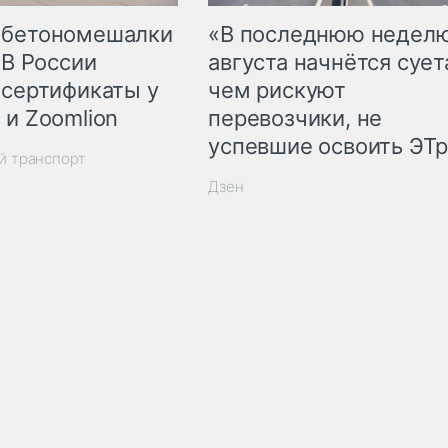
 бетономешалки
«В последнюю недел
 В России
августа начнётся суета
 сертификаты у
чем рискуют
 и Zoomlion
перевозчики, не
успевшие освоить ЭТ
й транспорт
Дзен