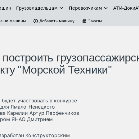
ашин
Грузовладельцам
Перевозчикам
АТИ-Доки
А
Ваши машины
Добавить машину
Заказы
 построить грузопассажирс
кту "Морской Техники"
будет участвовать в конкурсе
 для Ямало-Ненецкого
лава Карелии Артур Парфенчиков
тором ЯНАО Дмитрием
азработан Конструкторским