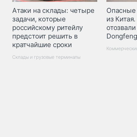
Опасные
Атаки на склады: четыре
из Китая.
задачи, которые
отозвали
российскому ритейлу
Dongfeng
предстоит решить в
кратчайшие сроки
Коммерчески
Склады и грузовые терминалы