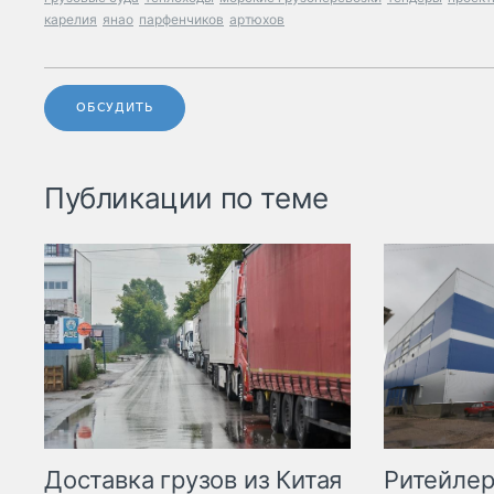
карелия
янао
парфенчиков
артюхов
ОБСУДИТЬ
Публикации по теме
Ритейле
Доставка грузов из Китая