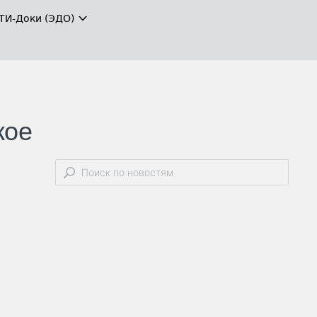
ТИ-Доки (ЭДО)
кое