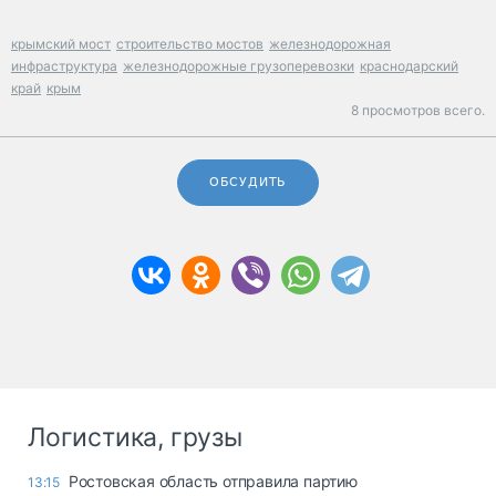
крымский мост
строительство мостов
железнодорожная
инфраструктура
железнодорожные грузоперевозки
краснодарский
край
крым
8 просмотров всего.
ОБСУДИТЬ
Логистика, грузы
Ростовская область отправила партию
13:15