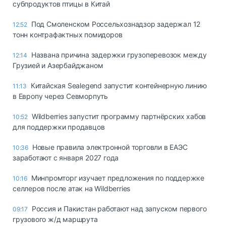
субпродуктов птицы в Китай
Под Смоленском Россельхознадзор задержал 12
12:52
тонн контрафактных помидоров
Названа причина задержки грузоперевозок между
12:14
Грузией и Азербайджаном
Китайская Sealegend запустит контейнерную линию
11:13
в Европу через Севморпуть
Wildberries запустит программу партнёрских хабов
10:52
для поддержки продавцов
Новые правила электронной торговли в ЕАЭС
10:36
заработают с января 2027 года
Минпромторг изучает предложения по поддержке
10:16
селлеров после атак на Wildberries
Россия и Пакистан работают над запуском первого
09:17
грузового ж/д маршрута