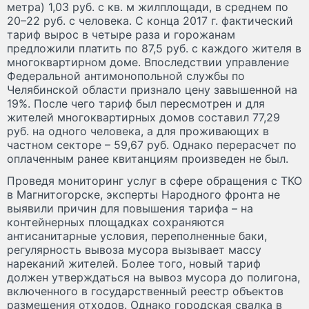
метра) 1,03 руб. с кв. м жилплощади, в среднем по
20–22 руб. с человека. С конца 2017 г. фактический
тариф вырос в четыре раза и горожанам
предложили платить по 87,5 руб. с каждого жителя в
многоквартирном доме. Впоследствии управление
Федеральной антимонопольной службы по
Челябинской области признало цену завышенной на
19%. После чего тариф был пересмотрен и для
жителей многоквартирных домов составил 77,29
руб. на одного человека, а для проживающих в
частном секторе – 59,67 руб. Однако перерасчет по
оплаченным ранее квитанциям произведен не был.
Проведя мониторинг услуг в сфере обращения с ТКО
в Магнитогорске, эксперты Народного фронта не
выявили причин для повышения тарифа – на
контейнерных площадках сохраняются
антисанитарные условия, переполненные баки,
регулярность вывоза мусора вызывает массу
нареканий жителей. Более того, новый тариф
должен утверждаться на вывоз мусора до полигона,
включенного в государственный реестр объектов
размещения отходов. Однако городская свалка в