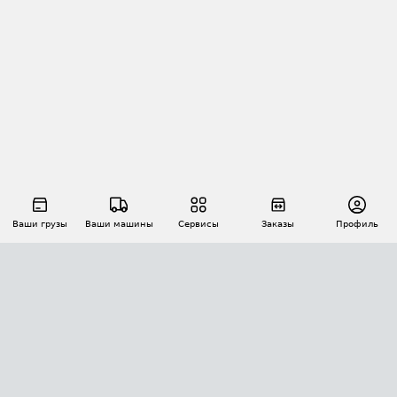
Ваши грузы
Ваши машины
Сервисы
Заказы
Профиль
АВТОМАТИЗАЦИЯ ПЕРЕВОЗОК
Площадки
Заказы
Торги
Тендеры
АТИ-Доки
GPS-мониторинг
АТИ Мессенджер
Цепочки грузов
API ATI.SU