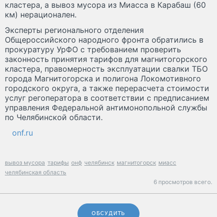
кластера, а вывоз мусора из Миасса в Карабаш (60
км) нерационален.
Эксперты регионального отделения
Общероссийского народного фронта обратились в
прокуратуру УрФО с требованием проверить
законность принятия тарифов для магнитогорского
кластера, правомерность эксплуатации свалки ТБО
города Магнитогорска и полигона Локомотивного
городского округа, а также перерасчета стоимости
услуг регоператора в соответствии с предписанием
управления Федеральной антимонопольной службы
по Челябинской области.
onf.ru
вывоз мусора
тарифы
онф
челябинск
магнитогорск
миасс
челябинская область
6 просмотров всего.
ОБСУДИТЬ