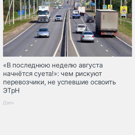
«В последнюю неделю августа
начнётся суета!»: чем рискуют
перевозчики, не успевшие освоить
ЭТрН
Дзен