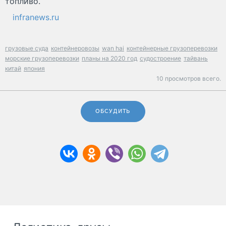
топливо.
infranews.ru
грузовые суда
контейнеровозы
wan hai
контейнерные грузоперевозки
морские грузоперевозки
планы на 2020 год
судостроение
тайвань
китай
япония
10 просмотров всего.
ОБСУДИТЬ