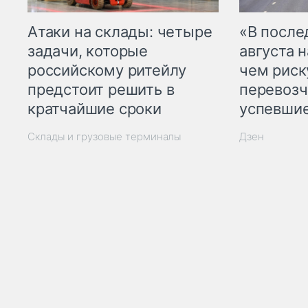
Атаки на склады: четыре
«В посл
задачи, которые
августа н
российскому ритейлу
чем рис
предстоит решить в
перевозч
кратчайшие сроки
успевшие
Склады и грузовые терминалы
Дзен