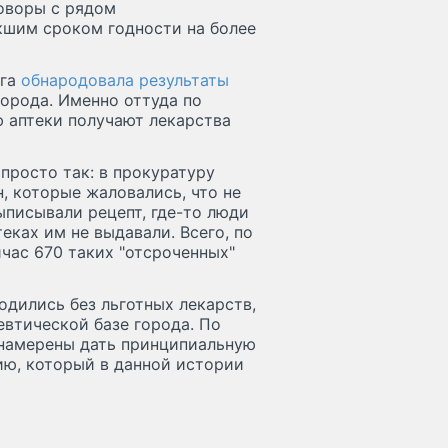
оворы с рядом
кшим сроком годности на более
рга
обнародовала результаты
орода. Именно оттуда по
 аптеки получают лекарства
просто так: в прокуратуру
, которые жаловались, что не
ыписывали рецепт, где-то люди
еках им не выдавали. Всего, по
час 670 таких "отсроченных"
одились без льготных лекарств,
втической базе города. По
 намерены дать принципиальную
ию, который в данной истории