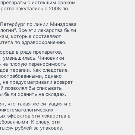
 препараты с истекшим сроком
арства закупались с 2008 по
 Петербург по линии Минздрава
огий". Все эти лекарства были
кам, которые составляют
итета по здравоохранению.
орода в ряде препаратов,
, уменьшилась. Чиновники
ь на плохую переносимость
дов терапии. Как следствие,
евостребованными, однако
, не предусматривали возврат
ый позволял бы списывать
 были хранить на складах.
т, что такая же ситуация и с
онкогематологических
ых эффектов эти лекарства в
бованными. К слову, эти
тысяч рублей за упаковку.