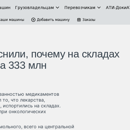
ашин
Грузовладельцам
Перевозчикам
АТИ-Доки
А
Ваши машины
Добавить машину
Заказы
снили, почему на складах
на 333 млн
ованностью медикаментов
то, что лекарства,
, испортились на складах.
при онкологических
ольного, всего на центральной