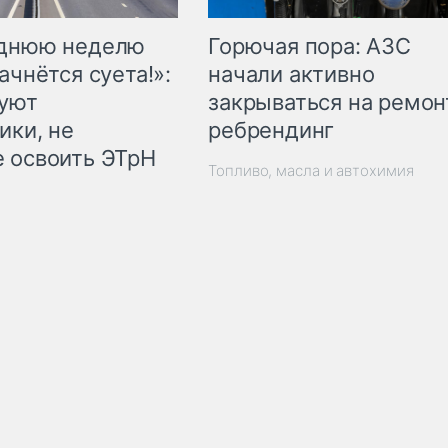
Горючая пора: АЗС
еднюю неделю
начали активно
ачнётся суета!»:
закрываться на ремон
куют
ребрендинг
ики, не
 освоить ЭТрН
Топливо, масла и автохимия