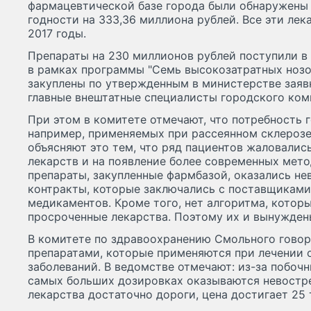
фармацевтической базе города были обнаружены
годности на 333,36 миллиона рублей. Все эти лек
2017 годы.
Препараты на 230 миллионов рублей поступили в
в рамках программы "Семь высокозатратных нозол
закуплены по утвержденным в министерстве заяв
главные внештатные специалисты городского ком
При этом в комитете отмечают, что потребность г
например, применяемых при рассеянном склерозе
объясняют это тем, что ряд пациентов жаловалис
лекарств и на появление более современных мето
препараты, закупленные фармбазой, оказались н
контракты, которые заключались с поставщиками
медикаментов. Кроме того, нет алгоритма, котор
просроченные лекарства. Поэтому их и вынуждены
В комитете по здравоохранению Смольного говоря
препаратами, которые применяются при лечении 
заболеваний. В ведомстве отмечают: из-за побочн
самых больших дозировках оказываются невостре
лекарства достаточно дороги, цена достигает 25 