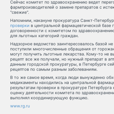
Сейчас комитет по здравоохранению ведет перег
фармпроизводителей о замене препаратов с исте
"свежие".
Напомним, накануне прокуратура Санкт-Петербу
проверки
в центральной фармацевтической базе г
договоренности с комитетом по здравоохранению
для льготных категорий граждан.
Надзорное ведомство заинтересовалось базой не 
поступили многочисленные обращения от горожан
могут получить льготные лекарства. Кому-то не в
рецепт все же получали, но нужный препарат в апт
данным городской прокуратуры, в Петербурге сей
рецептов по самым разным заболеваниям.
В то же самое время, когда люди вынужденно обх
медикаменты находились на центральной фармаце
результатам проверки в прокуратуре Петербурга
оценку деятельности комитета по здравоохранен
выполнял координирующую функцию.
www.rg.ru