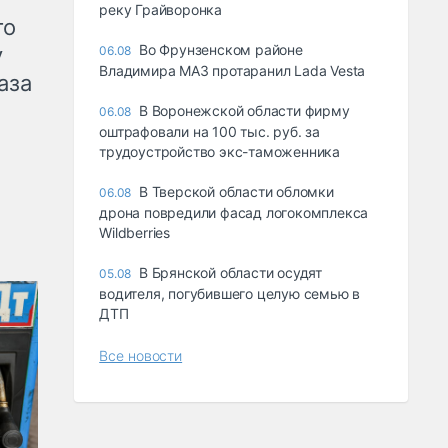
реку Грайворонка
го
Во Фрунзенском районе
у
06.08
Владимира МАЗ протаранил Lada Vesta
аза
В Воронежской области фирму
06.08
оштрафовали на 100 тыс. руб. за
трудоустройство экс-таможенника
В Тверской области обломки
06.08
дрона повредили фасад логокомплекса
Wildberries
В Брянской области осудят
05.08
водителя, погубившего целую семью в
ДТП
Все новости