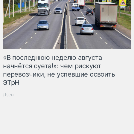
«В последнюю неделю августа
начнётся суета!»: чем рискуют
перевозчики, не успевшие освоить
ЭТрН
Дзен