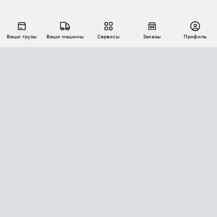
Ваши грузы
Ваши машины
Сервисы
Заказы
Профиль
АВТОМАТИЗАЦИЯ ПЕРЕВОЗОК
Площадки
Заказы
Торги
Тендеры
АТИ-Доки
GPS-мониторинг
АТИ Мессенджер
Цепочки грузов
API ATI.SU
ПОЛЕЗНОЕ
Расчет расстояний
БЕЗОПАСНОСТЬ
Академия ATI.SU
ATI.SU о безопасности
Звезды ATI.SU на вашем сайте
КОНТАКТЫ И ТАРИФЫ
Памятка по проверке контрагентов
Индекс ATI.SU FTL РФ
О системе ATI.SU
Светофор+