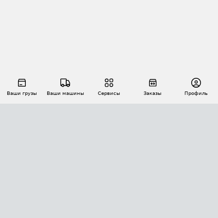
Ваши грузы
Ваши машины
Сервисы
Заказы
Профиль
АВТОМАТИЗАЦИЯ ПЕРЕВОЗОК
Площадки
Заказы
Торги
Тендеры
АТИ-Доки
GPS-мониторинг
АТИ Мессенджер
Цепочки грузов
API ATI.SU
ПОЛЕЗНОЕ